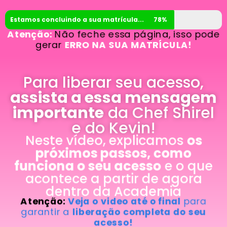
Estamos concluindo a sua matrícula...
78%
Atenção:
Não feche essa página, isso pode
gerar
ERRO NA SUA MATRÍCULA!
Para liberar seu acesso,
assista a essa mensagem
importante
da Chef Shirel
e do Kevin!
Neste vídeo, explicamos
os
próximos passos, como
funciona o seu acesso
e o que
acontece a partir de agora
dentro da Academia
Atenção:
Veja o video até o final
para
garantir a
liberação completa do seu
acesso!