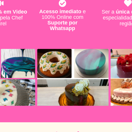
Acesso imediato
e
% em Video
Ser a
única
100% Online com
pela Chef
especialida
Suporte por
rel
regiã
Whatsapp