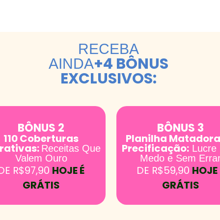
RECEBA
+4 BÔNUS
AINDA
EXCLUSIVOS:
BÔNUS 2
BÔNUS 3
110 Coberturas
Planilha Matadora
rativas:
Precificação:
Receitas Que
Lucre
Valem Ouro
Medo e Sem Erra
DE R$97,90
HOJE É
DE R$59,90
HOJE 
GRÁTIS
GRÁTIS