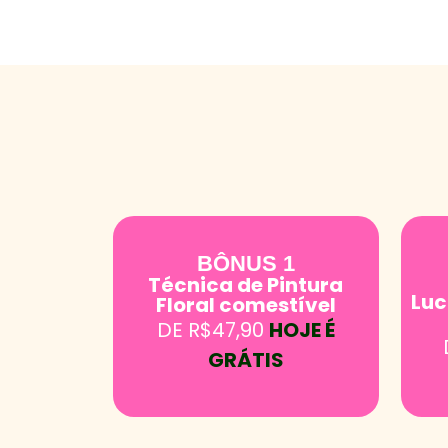
BÔNUS 1
Técnica de Pintura
Luc
Floral comestível
DE R$47,90
HOJE É
GRÁTIS