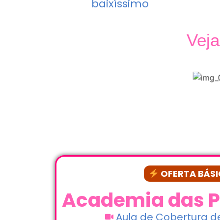
baixíssimo
Vej
OFERTA BÁS
Academia das P
Aula de Cobertura d