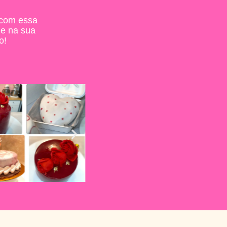
com essa
de na sua
o!