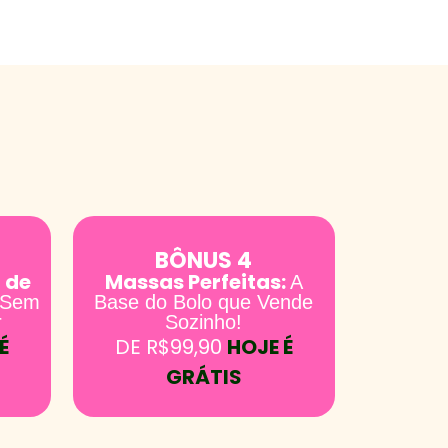
BÔNUS 4
 de
Massas Perfeitas:
A
 Sem
Base do Bolo que Vende
r
Sozinho!
É
DE R$99,90
HOJE É
GRÁTIS