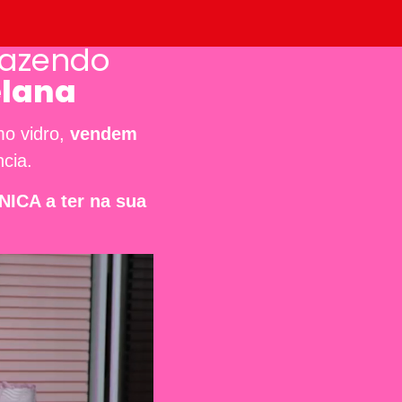
azendo
elana
mo vidro,
vendem
cia.
CA a ter na sua