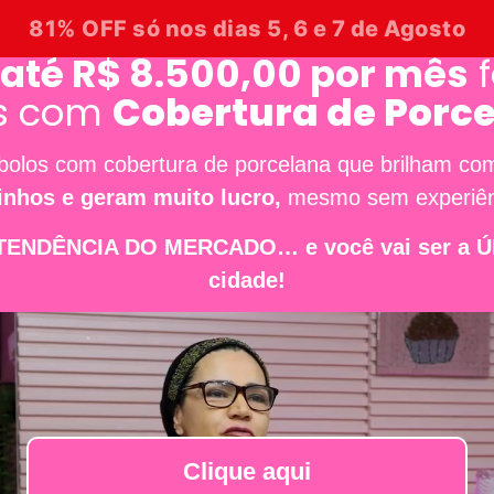
81% OFF só nos dias
5, 6 e 7 de Agosto
 até R$ 8.500,00 por mês
f
s com
Cobertura de Porc
bolos com cobertura de porcelana que brilham co
inhos e geram muito lucro,
mesmo sem experiên
TENDÊNCIA DO MERCADO… e você vai ser a ÚNI
cidade!