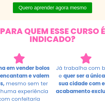
Quero aprender agora mesmo
PARA QUEM ESSE CURSO 
INDICADO?
ha em vender bolos
Já trabalha com b
 encantam e valem
e
quer ser a únic
s,
mesmo sem ter
sua cidade com e
huma experiência
acabamento exclu
com confeitaria