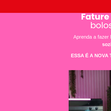
Fature
bolo
Aprenda a fazer 
soz
ESSA É A NOVA 