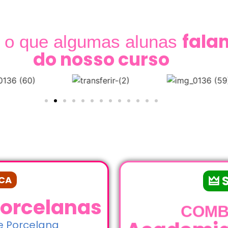
fala
a o que algumas alunas
do nosso curso
🜲 
ICA
orcelanas
COMB
Academia
e Porcelana